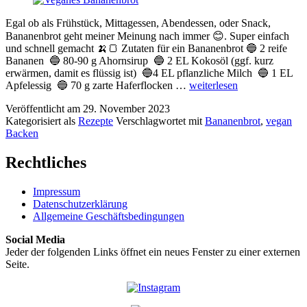
Egal ob als Frühstück, Mittagessen, Abendessen, oder Snack,
Bananenbrot geht meiner Meinung nach immer 😊. Super einfach
und schnell gemacht 🍌🍞 Zutaten für ein Bananenbrot 🔵 2 reife
Bananen 🔵 80-90 g Ahornsirup 🔵 2 EL Kokosöl (ggf. kurz
erwärmen, damit es flüssig ist) 🔵4 EL pflanzliche Milch 🔵 1 EL
Veganes
Apfelessig 🔵 70 g zarte Haferflocken …
weiterlesen
Bananenbrot
Veröffentlicht am
29. November 2023
Kategorisiert als
Rezepte
Verschlagwortet mit
Bananenbrot
,
vegan
Backen
Rechtliches
Impressum
Datenschutzerklärung
Allgemeine Geschäftsbedingungen
Social Media
Jeder der folgenden Links öffnet ein neues Fenster zu einer externen
Seite.