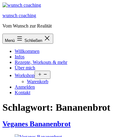
Zum
Inhalt
wunsch coaching
springen
Vom Wunsch zur Realität
Menü
Schließen
Willkommen
Infos
Rezepte, Workouts & mehr
Über mich
Menü
Workshop
öffnen
Warenkorb
Anmelden
Kontakt
Schlagwort:
Bananenbrot
Veganes Bananenbrot