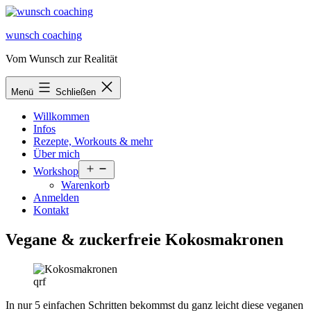
Zum
Inhalt
wunsch coaching
springen
Vom Wunsch zur Realität
Menü
Schließen
Willkommen
Infos
Rezepte, Workouts & mehr
Über mich
Menü
Workshop
öffnen
Warenkorb
Anmelden
Kontakt
Vegane & zuckerfreie Kokosmakronen
qrf
In nur 5 einfachen Schritten bekommst du ganz leicht diese veganen