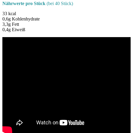
Nährwerte pro Stück
(bei 40 Stück)
33 kcal
0,6g Kohlenhydrate
3,3g Fett
0,4g Eiweiß