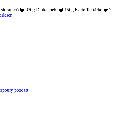
d sie super) 🔵 870g Dinkelmehl 🔵 150g Kartoffelstärke 🔵 3 Tl
ane
erlesen
zle