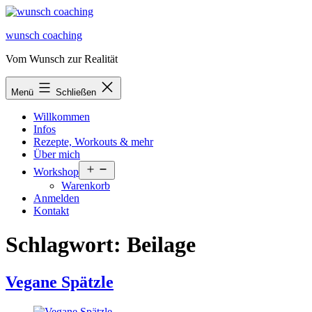
Zum
Inhalt
wunsch coaching
springen
Vom Wunsch zur Realität
Menü
Schließen
Willkommen
Infos
Rezepte, Workouts & mehr
Über mich
Menü
Workshop
öffnen
Warenkorb
Anmelden
Kontakt
Schlagwort:
Beilage
Vegane Spätzle