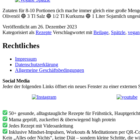
Zutaten für 8-10 Portionen (ich mache immer gleich eine große Menge 
Olivenöl 🔵 3 Tl Salz 🔵 1/2 Tl Kurkuma 🔵 1 Liter Sojamilch un
Veröffentlicht am
26. Dezember 2023
Kategorisiert als
Rezepte
Verschlagwortet mit
Beilage
,
Spätzle
,
vegan
Rechtliches
Impressum
Datenschutzerklärung
Allgemeine Geschäftsbedingungen
Social Media
Jeder der folgenden Links öffnet ein neues Fenster zu einer externen S
50+ gesunde, alltagstaugliche Rezepte für Frühstück, Hauptgerich
Mama geprüft, zuckerfrei & überwiegend high protein
Jedes Rezept mit Videoanleitung
Inklusive Mindset-Impulsen, Workouts & Meditationen per QR-C
Kein „Alles oder Nichts“, keine Diät – sondern kleine Schritte, die wi