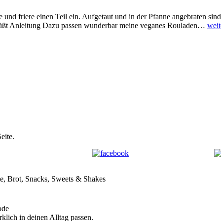
und friere einen Teil ein. Aufgetaut und in der Pfanne angebraten sin
Veg
gesüßt Anleitung Dazu passen wunderbar meine veganes Rouladen…
weit
Spät
eite.
te, Brot, Snacks, Sweets & Shakes
ode
rklich in deinen Alltag passen.