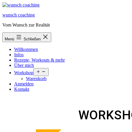
Zum
Inhalt
wunsch coaching
springen
Vom Wunsch zur Realität
Menü
Schließen
Willkommen
Infos
Rezepte, Workouts & mehr
Über mich
Menü
Workshop
öffnen
Warenkorb
Anmelden
Kontakt
WORKSHO