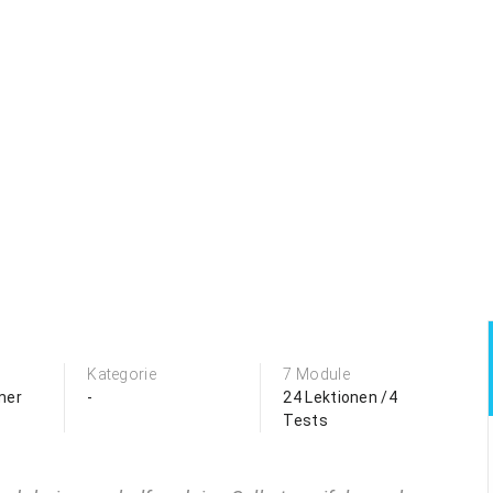
Kategorie
7 Module
mer
-
24 Lektionen /4
Tests