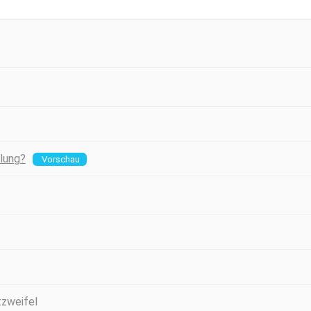
lung?
Vorschau
tzweifel